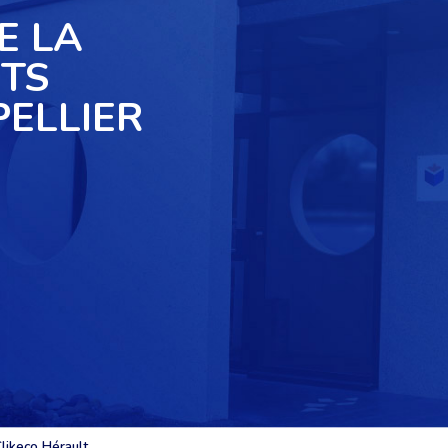
E LA
ETS
ELLIER
likeco Hérault