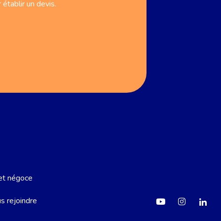
établir un devis.
 et négoce
s rejoindre