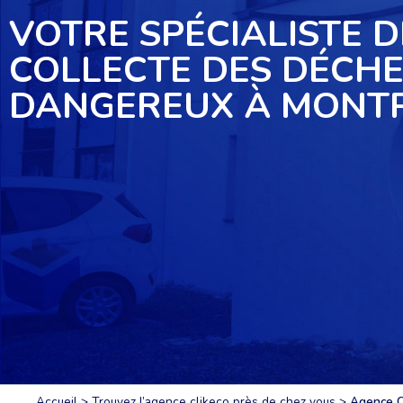
VOTRE SPÉCIALISTE D
COLLECTE DES DÉCH
DANGEREUX À MONTP
Accueil
>
Trouvez l’agence clikeco près de chez vous
>
Agence C