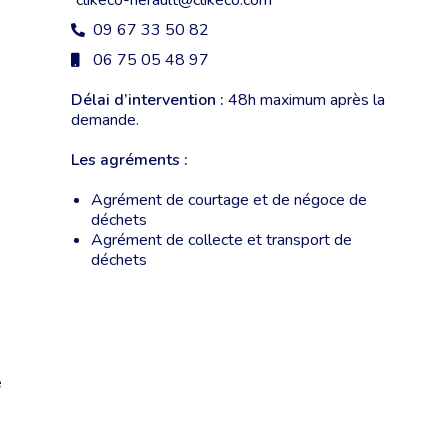
clikeco-herault@clikeco.com
09 67 33 50 82
06 75 05 48 97
Délai d’intervention :
48h maximum après la
demande.
Les agréments :
Agrément de courtage et de négoce de
déchets
Agrément de collecte et transport de
déchets
e