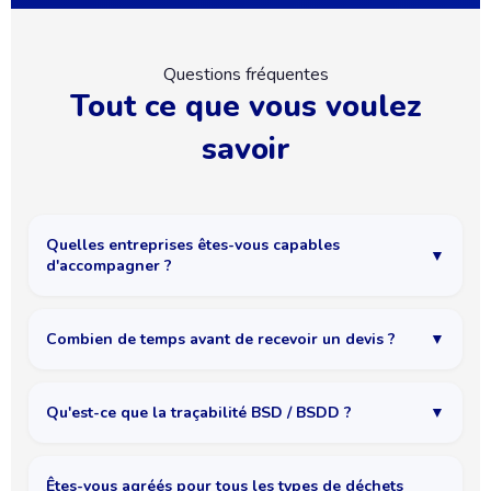
Questions fréquentes
Tout ce que vous voulez
savoir
Quelles entreprises êtes-vous capables
▼
d'accompagner ?
Nous travaillons avec toutes les typologies d'entreprises
Combien de temps avant de recevoir un devis ?
▼
productrices de déchets dangereux : industrie, artisanat,
bâtiment, santé, laboratoires, collectivités. Que vous
Pour une présentation rapide, vous avez une première
soyez une TPE avec quelques fûts par an ou un site ICPE
Qu'est-ce que la traçabilité BSD / BSDD ?
▼
estimation le jour même. Pour un audit complet sur site,
avec des flux réguliers, nous avons une solution
le devis détaillé est transmis sous 48h avec les
adaptée.
Le BSD (Bordereau de Suivi des Déchets) et le BSDD
recommandations et un plan d'action priorisé.
Êtes-vous agréés pour tous les types de déchets