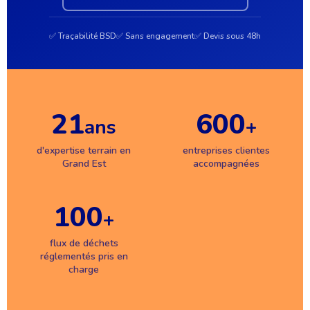
✅ Traçabilité BSD
✅ Sans engagement
✅ Devis sous 48h
21
600
ans
+
d'expertise terrain en
entreprises clientes
Grand Est
accompagnées
100
+
flux de déchets
réglementés pris en
charge