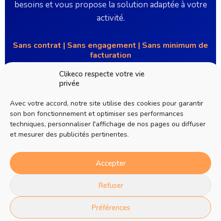
besoins et vous propose la solution adaptée à votre
activité.
Sans contrat | Sans engagement | Sans minimum de
facturation
Clikeco respecte votre vie
privée
📅 Prendre un rendez-vous
Avec votre accord, notre site utilise des cookies pour garantir
son bon fonctionnement et optimiser ses performances
techniques, personnaliser l'affichage de nos pages ou diffuser
et mesurer des publicités pertinentes.
Vous préférez nous contacter directement ?
Accepter
📧
clikeco-est@clikeco.com
📞
03 89 74 28 22
📍
1f rue de Kingersheim, 68120 Richwiller
Refuser
Préférences